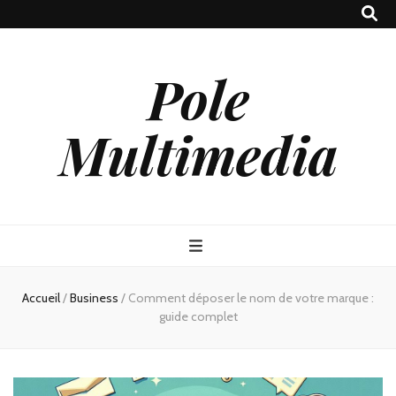
Pole
Multimedia
Accueil
/
Business
/
Comment déposer le nom de votre marque :
guide complet