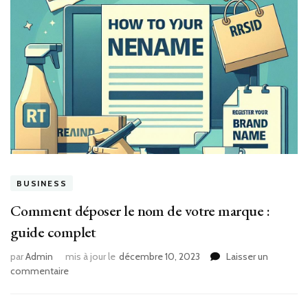
BUSINESS
Comment déposer le nom de votre marque :
guide complet
par
Admin
mis à jour le
décembre 10, 2023
Laisser un
sur
commentaire
Comment
déposer