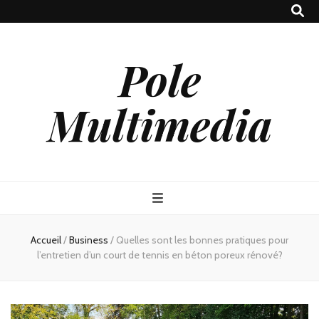
Pole
Multimedia
Accueil
/
Business
/
Quelles sont les bonnes pratiques pour
l’entretien d’un court de tennis en béton poreux rénové?