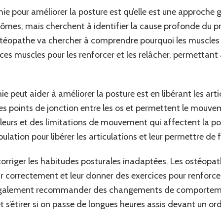
ie pour améliorer la posture est qu’elle est une approche 
ômes, mais cherchent à identifier la cause profonde du p
ostéopathe va chercher à comprendre pourquoi les muscles 
ur ces muscles pour les renforcer et les relâcher, permettant 
e peut aider à améliorer la posture est en libérant les art
les points de jonction entre les os et permettent le mouvem
uleurs et des limitations de mouvement qui affectent la p
ulation pour libérer les articulations et leur permettre d
 corriger les habitudes posturales inadaptées. Les ostéopa
ir correctement et leur donner des exercices pour renforcer 
nt également recommander des changements de comporte
t s’étirer si on passe de longues heures assis devant un ord