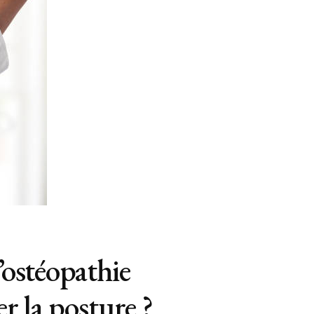
’ostéopathie
r la posture ?