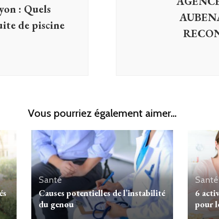
AGENCE
yon : Quels
AUBENA
uite de piscine
RECON
Vous pourriez également aimer...
Santé
Santé
és
Causes potentielles de l’instabilité
6 acti
du genou
pour l