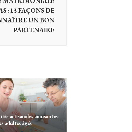
 MATRIMONIALE
S :13 FAÇONS DE
NAÎTRE UN BON
PARTENAIRE
vités artisanales amusantes
es adultes âgés